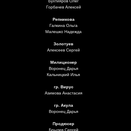
Бухтияров Олег
Горбачев Алексей
Репникова
Галкина Ольга
Малешко Надежда
Золотуев
Алексеев Сергей
Милиционер
Воронец Дарья
Кальницкий Илья
гр. Вирус
Азимова Анастасия
гр. Акула
Воронец Дарья
Продюсер
Брылев Сергей