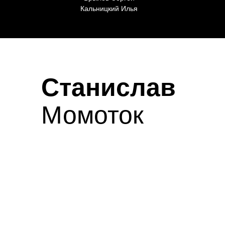
Кальницкий Илья
Станислав
Момоток