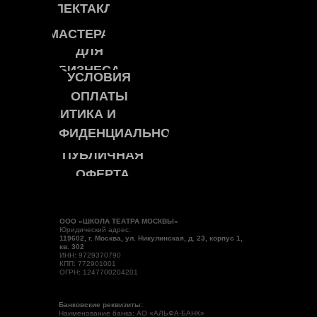
СПЕКТАКЛИ
МАСТЕРА
ДЛЯ
БИЗНЕСА
УСЛОВИЯ
ОПЛАТЫ
ПОЛИТИКА И
КОНФИДЕНЦИАЛЬНОСТЬ
ПУБЛИЧНАЯ
ОФЕРТА
ООО «ШКОЛА ТЕАТРА МОСКВЫ»
Юридический адрес:
119602, г. Москва, ул. Никулинская, д. 23, корпус 1,
кв. 302
ИНН: 9729370790
КПП: 772901001
ОГРН: 1247700204201
Банковские реквизиты:
Наименование банка: АО «АЛЬФА-БАНК»