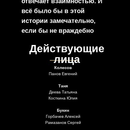
отвечает взаимностью. И
всё было бы в этой
истории замечательно,
если бы не враждебно
настроенный к юному
Действующие
учёному ректор, который к
лица
тому же оказывается
Колесов
предком его
Панов Евгений
возлюбленной…
Таня
Деева Татьяна
Косткина Юлия
Букин
Горбачев Алексей
Рамазанов Сергей