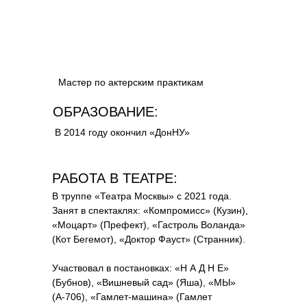
Мастер по актерским практикам
ОБРАЗОВАНИЕ:
В 2014 году окончил «ДонНУ»
РАБОТА В ТЕАТРЕ:
В труппе «Театра Москвы» с 2021 года.
Занят в спектаклях: «Компромисс» (Кузин),
«Моцарт» (Префект), «Гастроль Воланда»
(Кот Бегемот), «Доктор Фауст» (Странник).
Участвовал в постановках: «Н А Д Н Е»
(Бубнов), «Вишневый сад» (Яша), «МЫ»
(A‑706), «Гамлет‑машина» (Гамлет