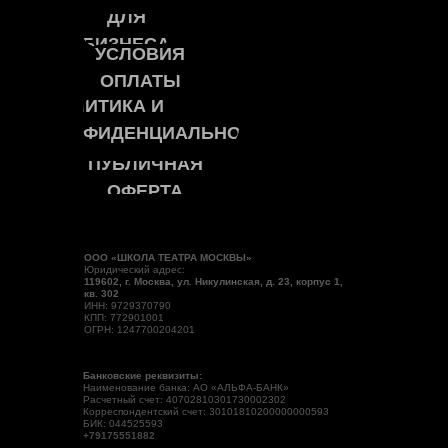
ДЛЯ
БИЗНЕСА
УСЛОВИЯ
ОПЛАТЫ
ПОЛИТИКА И
КОНФИДЕНЦИАЛЬНОСТЬ
ПУБЛИЧНАЯ
ОФЕРТА
ООО «ШКОЛА ТЕАТРА МОСКВЫ»
Юридический адрес:
119602, г. Москва, ул. Никулинская, д. 23, корпус 1,
кв. 302
ИНН: 9729370790
КПП: 772901001
ОГРН: 1247700204201
Банковские реквизиты:
Наименование банка: АО «АЛЬФА-БАНК»
Расчетный счет: 40702810301730002302
Корреспондентский счет: 30101810200000000593
БИК: 044525593
+79175551882