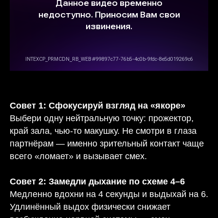
She has been nominated for an Academy Award, two Grammy Awards, and the
Mercury Prize
Совет 1: Сфокусируй взгляд на «якоре»
Выбери одну нейтральную точку: прожектор,
край зала, чью-то макушку. Не смотри в глаза
партнёрам — именно зрительный контакт чаще
всего «ломает» и вызывает смех.
Совет 2: Замедли дыхание по схеме 4–6
Медленно вдохни на 4 секунды и выдыхай на 6.
Удлинённый выдох физически снижает